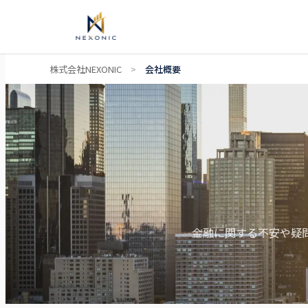
内
株式会社NEXONIC
>
会社概要
容
を
ス
キ
ッ
プ
金融に関する不安や疑問