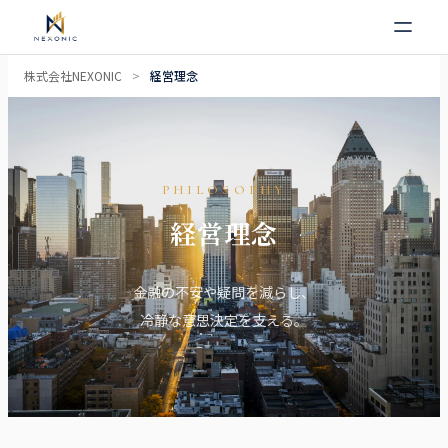
内
株式会社NEXONIC
>
経営理念
容
を
ス
キ
PHILOSOPHY
ッ
経営理念
プ
金融の不安や疑問を減らし、
冷静な意思決定を支える。