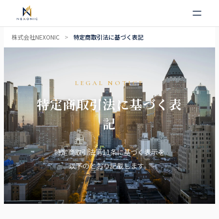
内
株式会社NEXONIC
>
特定商取引法に基づく表記
容
を
ス
LEGAL NOTICE
キ
特定商取引法に基づく表
ッ
プ
記
特定商取引法第11条に基づく表示を
以下のとおり記載します。