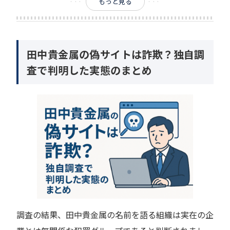
もっと見る
招待コードやアクセス制限がある
日本語が不自然
会社情報の掲載がない
田中貴金属の偽サイトは詐欺？独自調
LINEでの個別対応を強要する
査で判明した実態のまとめ
田中貴金属の偽サイトの口コミや評判には注意喚
起の声あり
田中貴金属の偽サイトについてX（旧Twitter）での口
コミや評判
田中貴金属の偽サイトについて掲示板での口コミや評
判
田中貴金属の偽サイトについてYahoo!知恵袋での口コ
ミや評判
調査の結果、田中貴金属の名前を語る組織は実在の企