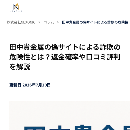
内
株式会社NEXONIC
>
コラム
>
田中貴金属の偽サイトによる詐欺の危険性
容
を
ス
田中貴金属の偽サイトによる詐欺の
キ
危険性とは？返金確率や口コミ評判
ッ
を解説
プ
更新日 2026年7月19日